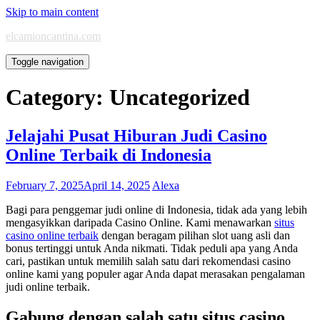
Skip to main content
elcamioncantina.com
Toggle navigation
Category:
Uncategorized
Jelajahi Pusat Hiburan Judi Casino
Online Terbaik di Indonesia
February 7, 2025
April 14, 2025
Alexa
Bagi para penggemar judi online di Indonesia, tidak ada yang lebih
mengasyikkan daripada Casino Online. Kami menawarkan
situs
casino online terbaik
dengan beragam pilihan slot uang asli dan
bonus tertinggi untuk Anda nikmati. Tidak peduli apa yang Anda
cari, pastikan untuk memilih salah satu dari rekomendasi casino
online kami yang populer agar Anda dapat merasakan pengalaman
judi online terbaik.
Gabung dengan salah satu situs casino