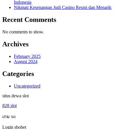
Indonesia
Nikmati Kesenangan Judi Casino Resmi dan Menarik
Recent Comments
No comments to show.
Archives
February 2025
August 2024
Categories
Uncategorized
situs dewa slot
828 slot
เกม xo
Login sbobet